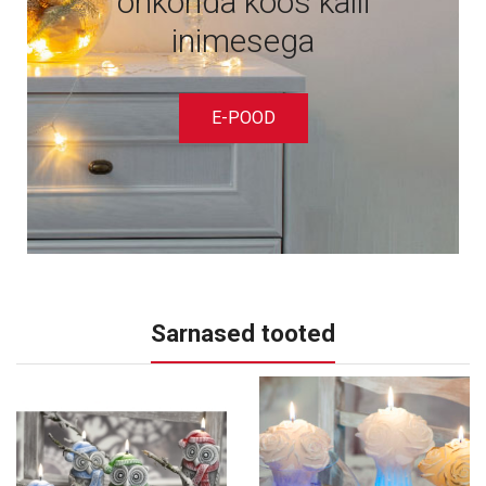
õhkonda koos kalli
inimesega
E-POOD
Sarnased tooted