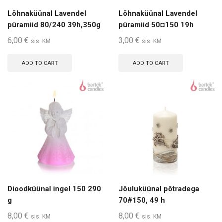
Lõhnaküünal Lavendel
Lõhnaküünal Lavendel
püramiid 80/240 39h,350g
püramiid 50¤150 19h
6,00
€
3,00
€
sis. KM
sis. KM
ADD TO CART
ADD TO CART
Dioodküünal ingel 150 290
Jõuluküünal põtradega
g
70#150, 49 h
8,00
€
8,00
€
sis. KM
sis. KM