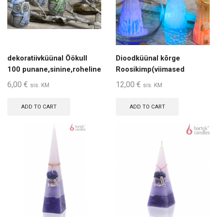
dekoratiivküünal Öökull
Dioodküünal kõrge
100 punane,sinine,roheline
Roosikimp(viimased
tooted)
6,00
€
12,00
€
sis. KM
sis. KM
ADD TO CART
ADD TO CART