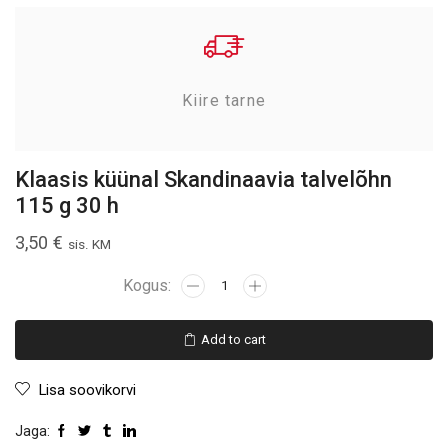
Kiire tarne
Klaasis küünal Skandinaavia talvelõhn
115 g 30 h
3,50
€
sis. KM
Add to cart
Lisa soovikorvi
Jaga: