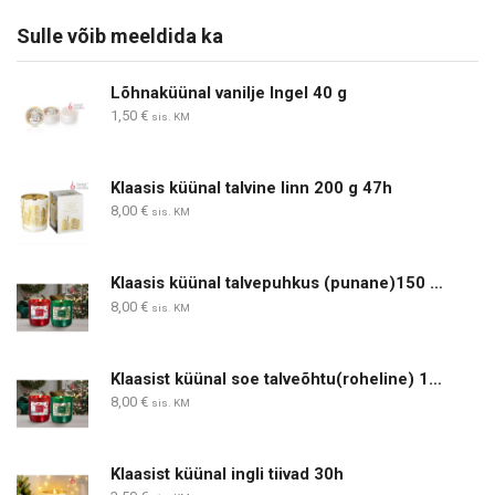
Sulle võib meeldida ka
Lõhnaküünal vanilje Ingel 40 g
1,50
€
sis. KM
Klaasis küünal talvine linn 200 g 47h
8,00
€
sis. KM
Klaasis küünal talvepuhkus (punane)150 g, 30 h
8,00
€
sis. KM
Klaasist küünal soe talveõhtu(roheline) 150 g 30 h
8,00
€
sis. KM
Klaasist küünal ingli tiivad 30h