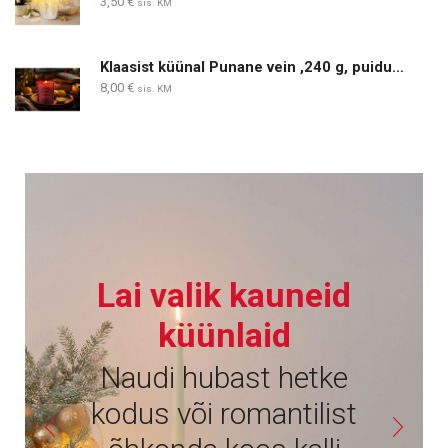
3,50
€
sis. KM
Klaasist küünal Punane vein ,240 g, puidust taht
8,00
€
sis. KM
Lai valik kauneid
küünlaid
Naudi hubast hetke
kodus või romantilist