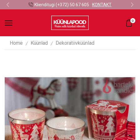
Klienditugi (+372) 50 67 605
KONTAKT
0
Home
Küünlad
Dekoratiivküünlad
/
/