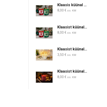
Klaasis küünal talvepuhkus (punane)150 g, 30 h
8,00
€
sis. KM
Klaasist küünal soe talveõhtu(roheline) 150 g 30 h
8,00
€
sis. KM
Klaasist küünal ingli tiivad 30h
3,50
€
sis. KM
Klaasist küünal Punane vein ,240 g, puidust taht
8,00
€
sis. KM