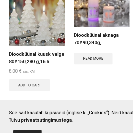
Dioodküünal aknaga
70#90,340g,
39h/ajutiselt laost otsas
Dioodküünal kuusk valge
READ MORE
80#150,280 g,16 h
8,00
€
sis. KM
ADD TO CART
See sait kasutab küpsiseid (inglise k. „Cookies“). Neid kasu
Tutvu
privaatsutingimustega
.