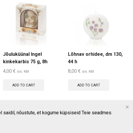
Jõuluküünal Ingel
Lõhnav orhidee, dm 130,
kinkekarbis 75 g, 8h
44 h
4,00
€
8,00
€
sis. KM
sis. KM
ADD TO CART
ADD TO CART
lel saidil, nõustute, et kogume küpsiseid Teie seadmes.