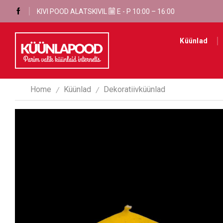
KIVI POOD ALATSKIVIL
Tasuta kohaletoimetamine alates 50€
E - P 10:00 – 16:00
OSTA SIIT
Küünlad
Home
Küünlad
Dekoratiivküünlad
/
/