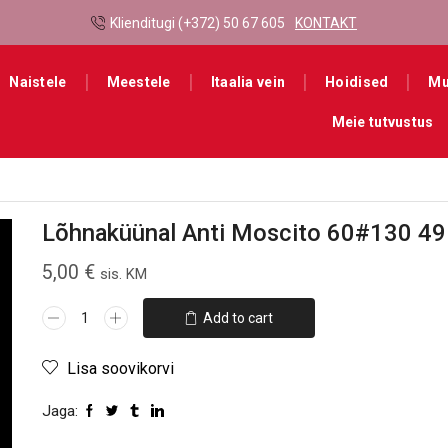
Klienditugi (+372) 50 67 605
KONTAKT
Naistele
Meestele
Itaalia vein
Hoidised
Mu
Meie tutvustus
Lõhnaküünal Anti Moscito 60#130 49
5,00
€
sis. KM
Add to cart
Lisa soovikorvi
Jaga: