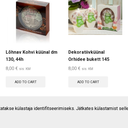
Lõhnav Kohvi küünal dm
Dekoratiivküünal
130, 44h
Orhidee bukett 145
kinkekarbis
8,00
€
8,00
€
sis. KM
sis. KM
ADD TO CART
ADD TO CART
tatakse külastaja identifitseerimiseks. Jätkates külastamist sel