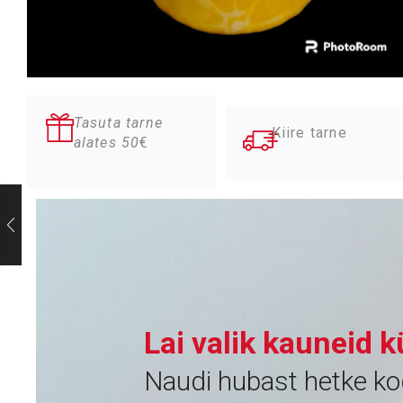
Tasuta tarne
Kiire tarne
alates 50
€
Lai valik kauneid 
Naudi hubast hetke ko