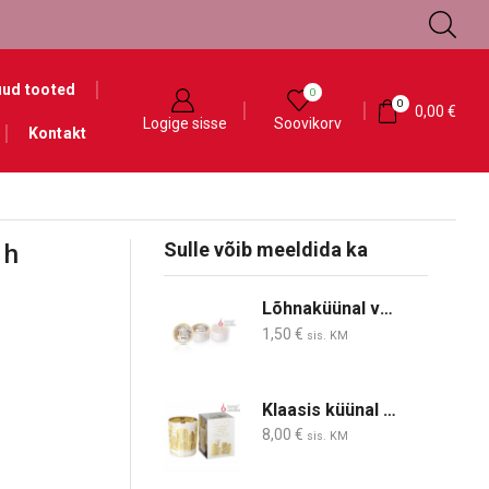
ud tooted
0
0
0,00
€
Logige sisse
Soovikorv
Kontakt
Sulle võib meeldida ka
 h
Lõhnaküünal vanilje Ingel 40 g
1,50
€
sis. KM
Klaasis küünal talvine linn 200 g 47h
8,00
€
sis. KM