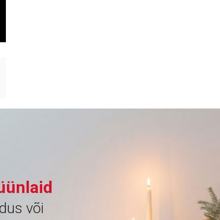
küünlaid
dus või