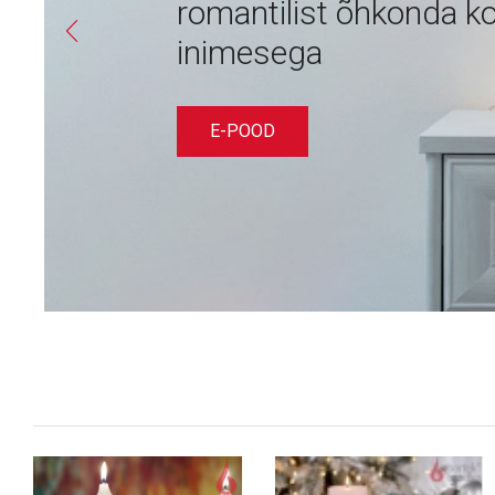
romantilist õhkonda ko
inimesega
E-POOD