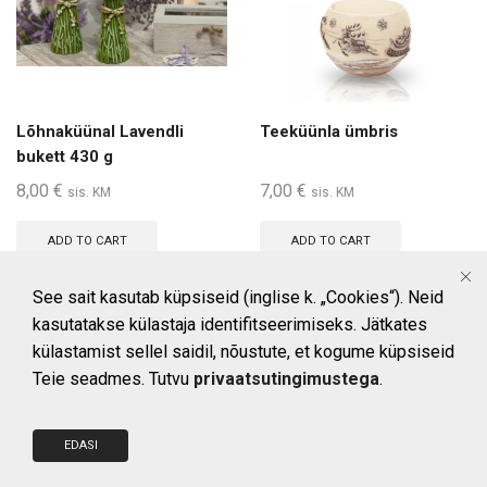
Lõhnaküünal Lavendli
Teeküünla ümbris
bukett 430 g
8,00
€
7,00
€
sis. KM
sis. KM
ADD TO CART
ADD TO CART
See sait kasutab küpsiseid (inglise k. „Cookies“). Neid
kasutatakse külastaja identifitseerimiseks. Jätkates
külastamist sellel saidil, nõustute, et kogume küpsiseid
Teie seadmes. Tutvu
privaatsutingimustega
.
Kõik õigused kaitstud © Islamel OÜ
|
Tel: (+372) 50 67 605
|
Tartu mnt ,6
EDASI
Alatskivi Tartumaa, 60201.
Müügitingimused
|
Privaatsustingimused