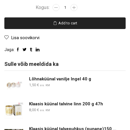
Add to cart
Lisa soovikorvi
Jaga:
Sulle võib meeldida ka
Lõhnaküünal vanilje Ingel 40 g
1,50
€
sis. KM
Klaasis küünal talvine linn 200 g 47h
8,00
€
sis. KM
Klaasis küünal talvepuhkus (punane)150 g, 30 h