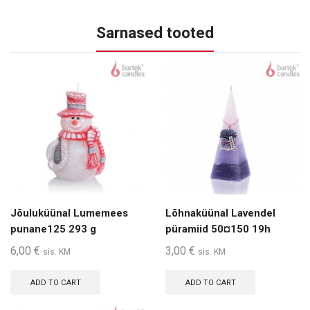
Sarnased tooted
Jõuluküünal Lumemees
Lõhnaküünal Lavendel
punane125 293 g
püramiid 50¤150 19h
6,00
€
3,00
€
sis. KM
sis. KM
ADD TO CART
ADD TO CART