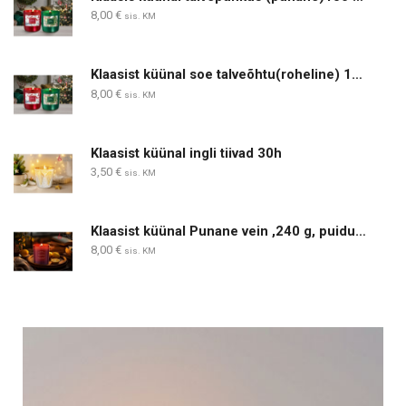
8,00
€
sis. KM
Klaasist küünal soe talveõhtu(roheline) 150 g 30 h
8,00
€
sis. KM
Klaasist küünal ingli tiivad 30h
3,50
€
sis. KM
Klaasist küünal Punane vein ,240 g, puidust taht
8,00
€
sis. KM