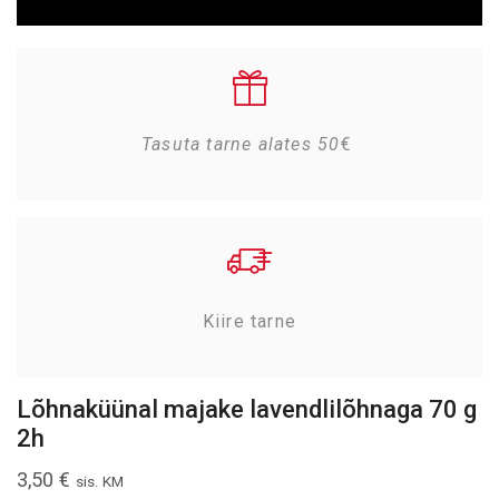
Tasuta tarne alates 50
€
Kiire tarne
Lõhnaküünal majake lavendlilõhnaga 70 g
2h
3,50
€
sis. KM