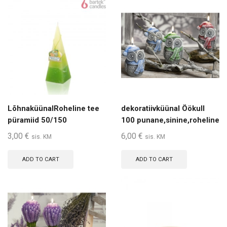
LõhnaküünalRoheline tee
dekoratiivküünal Öökull
püramiid 50/150
100 punane,sinine,roheline
3,00
€
6,00
€
sis. KM
sis. KM
ADD TO CART
ADD TO CART