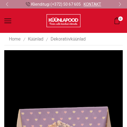
Klienditugi (+372) 50 67 605
KONTAKT
0
Home
Küünlad
Dekoratiivküünlad
/
/