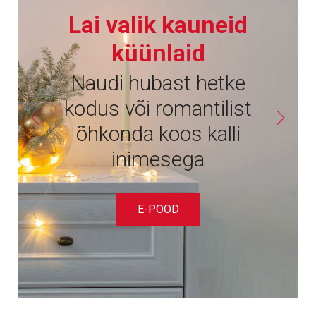
Lai valik kauneid
küünlaid
Naudi hubast hetke
kodus või romantilist
õhkonda koos kalli
inimesega
E-POOD